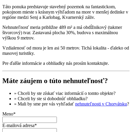
Táto ponuka predstavuje stavebný pozemok na fantastickom,
pokojnom mieste s krásnym výhľadom na more v menšej dedinke v
regióne medzi Senj a Karlobag, Kvarnerský záliv.
Nehnuteľnosť meria približne 489 m² a má obdĺžnikový (takmer
štvorcový) tvar. Zastavaná plocha 30%, budova s maximálnou
výškou 9 metrov.
Vzdialenosť od mora je len asi 50 metrov. Tichá lokalita - ďaleko od
masovej turistiky.
Pre ďalšie informácie a obhliadky nás prosím kontaktujte.
Máte záujem o túto nehnuteľnosť?
» Chceli by ste získať
viac informácií
o tomto objekte?
» Chceli by ste si dohodnúť
obhliadku
?
» Mali by sme pre vás vyhľadať
nehnuteľnosti v Chorvátsku
?
Meno*
E-mailová adresa*