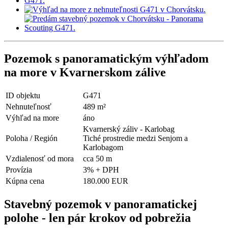
Pozemok s panoramatickým výhľadom
na more v Kvarnerskom zálive
ID objektu
G471
Nehnuteľnosť
489 m²
Výhľad na more
áno
Kvarnerský záliv - Karlobag
Poloha / Región
Tiché prostredie medzi Senjom a
Karlobagom
Vzdialenosť od mora
cca 50 m
Provízia
3% + DPH
Kúpna cena
180.000 EUR
Stavebný pozemok v panoramatickej
polohe - len pár krokov od pobrežia