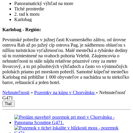
Panoramatický výhľad na more
Tiché prostredie
2. rad k moru
Karlobag
Karlobag - Región:
Pevninské pobrežie v južnej časti Kvarnerského zálivu, od úrovne
ostrova Rab až po južný cíp ostrova Pag, je nádhernou oblasťou s
nižšou turistickou vyťaženosťou. Malé mestečká a rybárske dediny
sú tu rozmiestnené na svahoch pohoria Velebit. Záujemcovia o
nehnuteľnosti tu stále nájdu relatívne priaznivé ceny za meter
štvorcový, a to pri pôsobivých výhľadoch a často vo výnimočných
polohách priamo pri morskom pobreží. Samotné kúpeľné mestečko
Karlobag má približne 1 000 obyvateľov a nachádza sa tu niekoľko
barov, reštaurácií a jeden hotel.
Nehnuteľnosti
»
Pozemky na kúpu v Chorvátsku
»
Nehnuteľnosť
G471
Tlač