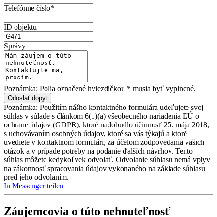
Telefónne číslo*
ID objektu
Správy
Poznámka: Polia označené hviezdičkou * musia byť vyplnené.
Poznámka: Použitím nášho kontaktného formulára udeľujete svoj
súhlas v súlade s článkom 6(1)(a) všeobecného nariadenia EÚ o
ochrane údajov (GDPR), ktoré nadobudlo účinnosť 25. mája 2018,
s uchovávaním osobných údajov, ktoré sa vás týkajú a ktoré
uvediete v kontaktnom formulári, za účelom zodpovedania vašich
otázok a v prípade potreby na podanie ďalších návrhov. Tento
súhlas môžete kedykoľvek odvolať. Odvolanie súhlasu nemá vplyv
na zákonnosť spracovania údajov vykonaného na základe súhlasu
pred jeho odvolaním.
In Messenger teilen
Záujemcovia o túto nehnuteľnosť