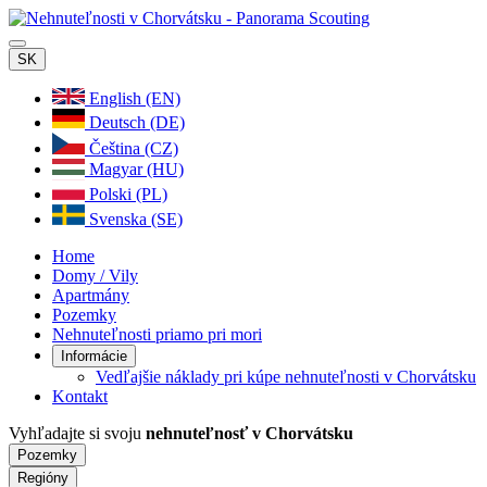
SK
English (EN)
Deutsch (DE)
Čeština (CZ)
Magyar (HU)
Polski (PL)
Svenska (SE)
Home
Domy / Vily
Apartmány
Pozemky
Nehnuteľnosti priamo pri mori
Informácie
Vedľajšie náklady pri kúpe nehnuteľnosti v Chorvátsku
Kontakt
Vyhľadajte si svoju
nehnuteľnosť v Chorvátsku
Pozemky
Regióny