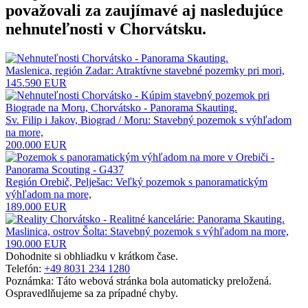
považovali za zaujímavé aj nasledujúce
nehnuteľnosti v Chorvátsku
.
Maslenica, región Zadar: Atraktívne stavebné pozemky pri mori,
145.590 EUR
Sv. Filip i Jakov, Biograd / Moru: Stavebný pozemok s výhľadom
na more,
200.000 EUR
Región Orebič, Pelješac: Veľký pozemok s panoramatickým
výhľadom na more,
189.000 EUR
Maslinica, ostrov Šolta: Stavebný pozemok s výhľadom na more,
190.000 EUR
Dohodnite si obhliadku v krátkom čase.
Telefón:
+49 8031 234 1280
Poznámka: Táto webová stránka bola automaticky preložená.
Ospravedlňujeme sa za prípadné chyby.