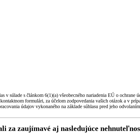
las v súlade s článkom 6(1)(a) všeobecného nariadenia EÚ o ochrane 
 kontaktnom formulári, za účelom zodpovedania vašich otázok a v príp
racovania údajov vykonaného na základe súhlasu pred jeho odvolaním
li za zaujímavé aj nasledujúce
nehnuteľnos