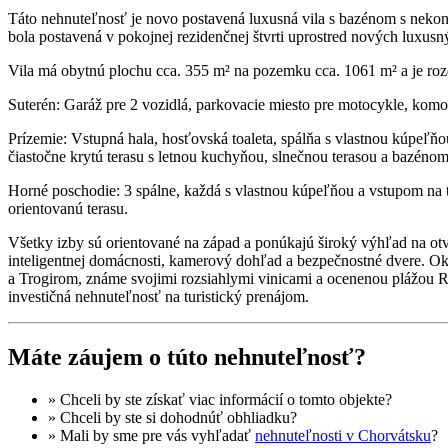
Táto nehnuteľnosť je novo postavená luxusná vila s bazénom s nek
bola postavená v pokojnej rezidenčnej štvrti uprostred nových luxusný
Vila má obytnú plochu cca. 355 m² na pozemku cca. 1061 m² a je rozd
Suterén: Garáž pre 2 vozidlá, parkovacie miesto pre motocykle, komo
Prízemie: Vstupná hala, hosťovská toaleta, spálňa s vlastnou kúpeľ
čiastočne krytú terasu s letnou kuchyňou, slnečnou terasou a bazén
Horné poschodie: 3 spálne, každá s vlastnou kúpeľňou a vstupom na 
orientovanú terasu.
Všetky izby sú orientované na západ a ponúkajú široký výhľad na otv
inteligentnej domácnosti, kamerový dohľad a bezpečnostné dvere. Ok
a Trogirom, známe svojimi rozsiahlymi vinicami a ocenenou plážou R
investičná nehnuteľnosť na turistický prenájom.
Máte záujem o túto nehnuteľnosť?
» Chceli by ste získať
viac informácií
o tomto objekte?
» Chceli by ste si dohodnúť
obhliadku
?
» Mali by sme pre vás vyhľadať
nehnuteľnosti v Chorvátsku
?