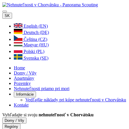
SK
English (EN)
Deutsch (DE)
Čeština (CZ)
Magyar (HU)
Polski (PL)
Svenska (SE)
Home
Domy / Vily
Apartmány
Pozemky
Nehnuteľnosti priamo pri mori
Informácie
Vedľajšie náklady pri kúpe nehnuteľnosti v Chorvátsku
Kontakt
Vyhľadajte si svoju
nehnuteľnosť v Chorvátsku
Domy / Vily
Regióny