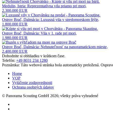
Medulin, Istria: Reprezentatívna vila priamo pri mori,
2.300.000 EUR
Ostrov Brač, Dalmácia: Luxusná vila v stredomorskom štýle,
1.800.000 EUR
Ostrov Brač, Dalmácia: Vila v 1. rade pri mori,
1.980.000 EUR
Ostrov Brač, Dalmácia: Nehnuteľnosť na panoramatickom mieste,
2.400.000 EUR
Dohodnite si obhliadku v krátkom čase.
Telefón:
+49 8031 234 1280
Poznámka: Táto webová stránka bola automaticky preložená. Osprave
Home
VOP
Vylúčenie zodpovednosti
Ochrana osobných údajov
© Panorama Scouting GmbH 2026; všetky práva vyhradené