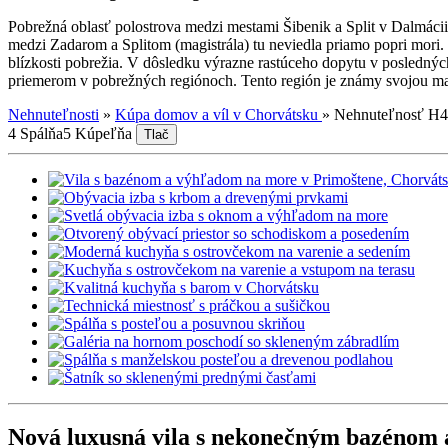
Pobrežná oblasť polostrova medzi mestami Šibenik a Split v Dalmáci
medzi Zadarom a Splitom (magistrála) tu neviedla priamo popri mor
blízkosti pobrežia. V dôsledku výrazne rastúceho dopytu v poslednýc
priemerom v pobrežných regiónoch. Tento región je známy svojou m
Nehnuteľnosti
»
Kúpa domov a víl v Chorvátsku
»
Nehnuteľnosť H
4 Spálňa
5 Kúpeľňa
Tlač
Nová luxusná vila s nekonečným bazénom