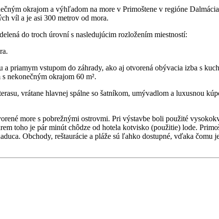
onečným okrajom a výhľadom na more v Primoštene v regióne Dalmácia
ch víl a je asi 300 metrov od mora.
elená do troch úrovní s nasledujúcim rozložením miestností:
ra.
ňou a priamym vstupom do záhrady, ako aj otvorená obývacia izba s ku
om s nekonečným okrajom 60 m².
terasu, vrátane hlavnej spálne so šatníkom, umývadlom a luxusnou kúp
orené more s pobrežnými ostrovmi. Pri výstavbe boli použité vysokokv
rem toho je pár minút chôdze od hotela kotvisko (použitie) lode. Pri
aduca. Obchody, reštaurácie a pláže sú ľahko dostupné, vďaka čomu j