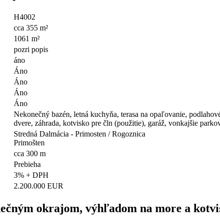
H4002
cca 355 m²
1061 m²
pozri popis
áno
Áno
Áno
Áno
Áno
Nekonečný bazén, letná kuchyňa, terasa na opaľovanie, podlahové
dvere, záhrada, kotvisko pre čln (použitie), garáž, vonkajšie parko
Stredná Dalmácia - Primosten / Rogoznica
Primošten
cca 300 m
Prebieha
3% + DPH
2.200.000 EUR
onečným okrajom, výhľadom na more a kotv