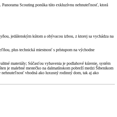
. Panorama Scouting ponúka túto exkluzívnu nehnuteľnosť, ktorá
chyňou, jedálenským kútom a obývacou izbou, z ktorej sa vychádza na
eľňou, plus technická miestnosť s prístupom na východne
alitné materiály; Súčasťou vybavenia je podlahové kúrenie, systém
mošten je malebné mestečko na dalmatínskom pobreží medzi Šibenikom
e nehnuteľnosť vhodná ako luxusný rodinný dom, tak aj ako