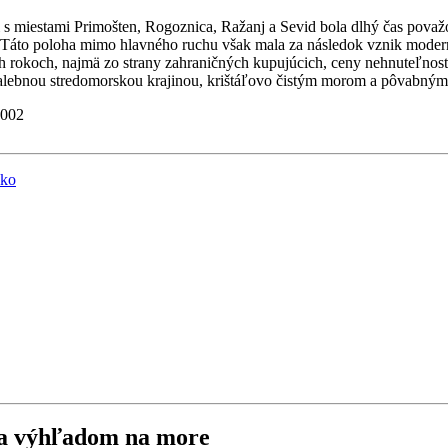
i s miestami Primošten, Rogoznica, Ražanj a Sevid bola dlhý čas pova
i. Táto poloha mimo hlavného ruchu však mala za následok vznik mod
h rokoch, najmä zo strany zahraničných kupujúcich, ceny nehnuteľností
alebnou stredomorskou krajinou, krištáľovo čistým morom a pôvabným
4002
 a výhľadom na more