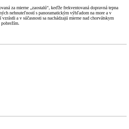
žovaná za mierne „zaostalú“, keďže frekventovaná dopravná tepna
erných nehnuteľností s panoramatickým výhľadom na more a v
 vzrástli a v súčasnosti sa nachádzajú mierne nad chorvátskym
 pobrežím.