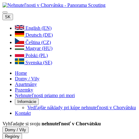
SK
English (EN)
Deutsch (DE)
Čeština (CZ)
Magyar (HU)
Polski (PL)
Svenska (SE)
Home
Domy / Vily
Apartmány
Pozemky
Nehnuteľnosti priamo pri mori
Informácie
Vedľajšie náklady pri kúpe nehnuteľnosti v Chorvátsku
Kontakt
Vyhľadajte si svoju
nehnuteľnosť v Chorvátsku
Domy / Vily
Regióny