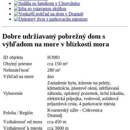
Dobre udržiavaný pobrežný dom s
výhľadom na more v blízkosti mora
ID objektu
H3981
Obytný priestor
cca 150 m²
Nehnuteľnosť
280 m²
Výhľad na more
áno
Zariadenie bytu, kúrenie na pelety,
klimatizácia, plastové okná, udržiavaná
Vybavenie
záhrada, oplotený pozemok, tichá lokalita,
elektrická prípojka, vodovod, asfaltová
príjazdová cesta, 4 parkovacie miesta
Kvarnerský záliv - Crikvenica
Poloha / Región
Dramalj
Vzdialenosť od mora
cca 450 m
Vzdialenosť k miestu
cca 3000 m