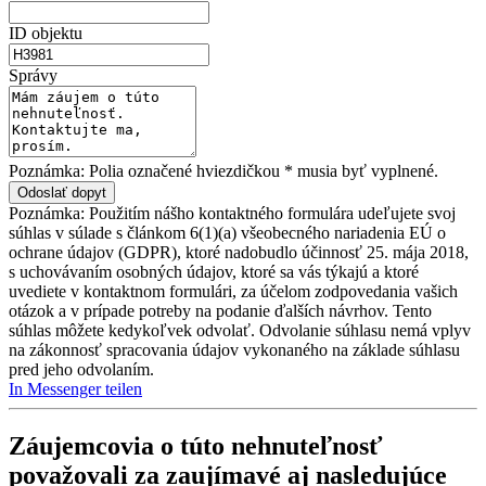
ID objektu
Správy
Poznámka: Polia označené hviezdičkou * musia byť vyplnené.
Poznámka: Použitím nášho kontaktného formulára udeľujete svoj
súhlas v súlade s článkom 6(1)(a) všeobecného nariadenia EÚ o
ochrane údajov (GDPR), ktoré nadobudlo účinnosť 25. mája 2018,
s uchovávaním osobných údajov, ktoré sa vás týkajú a ktoré
uvediete v kontaktnom formulári, za účelom zodpovedania vašich
otázok a v prípade potreby na podanie ďalších návrhov. Tento
súhlas môžete kedykoľvek odvolať. Odvolanie súhlasu nemá vplyv
na zákonnosť spracovania údajov vykonaného na základe súhlasu
pred jeho odvolaním.
In Messenger teilen
Záujemcovia o túto nehnuteľnosť
považovali za zaujímavé aj nasledujúce