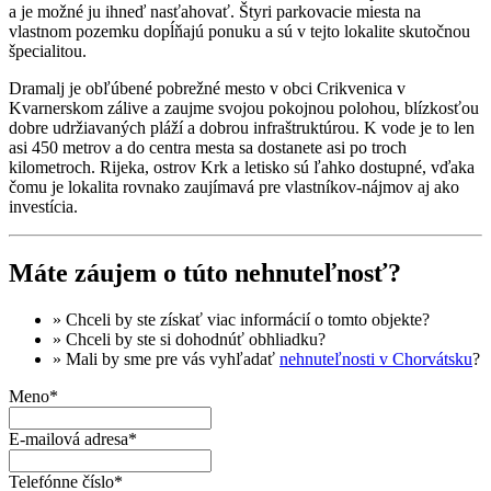
a je možné ju ihneď nasťahovať. Štyri parkovacie miesta na
vlastnom pozemku dopĺňajú ponuku a sú v tejto lokalite skutočnou
špecialitou.
Dramalj je obľúbené pobrežné mesto v obci Crikvenica v
Kvarnerskom zálive a zaujme svojou pokojnou polohou, blízkosťou
dobre udržiavaných pláží a dobrou infraštruktúrou. K vode je to len
asi 450 metrov a do centra mesta sa dostanete asi po troch
kilometroch. Rijeka, ostrov Krk a letisko sú ľahko dostupné, vďaka
čomu je lokalita rovnako zaujímavá pre vlastníkov-nájmov aj ako
investícia.
Máte záujem o túto nehnuteľnosť?
» Chceli by ste získať
viac informácií
o tomto objekte?
» Chceli by ste si dohodnúť
obhliadku
?
» Mali by sme pre vás vyhľadať
nehnuteľnosti v Chorvátsku
?
Meno*
E-mailová adresa*
Telefónne číslo*