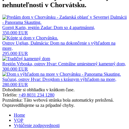
nehnuteľnosti v Chorvátsku
.
Gornji Karin, región Zadar: Dom so 4 apartmánmi,
350.000 EUR
Ostrov Ugljan, Dalmácia: Dom na dokončenie s výhľadom na
more,
295.000 EUR
Región Vrboska, ostrov Hvar: Centrálne umiestnený kamenný dom,
300.000 EUR
Sućuraj, ostrov Hvar: Dvojdom s krásnym výhľadom na more,
280.000 EUR
Dohodnite si obhliadku v krátkom čase.
Telefón:
+49 8031 234 1280
Poznámka: Táto webová stránka bola automaticky preložená.
Ospravedlňujeme sa za prípadné chyby.
Home
VOP
Vylúčenie zodpovednosti