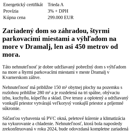
Energetický certifikát
Trieda A
Provízia
3% + DPH
Kúpna cena
299.000 EUR
Zariadený dom so záhradou, štyrmi
parkovacími miestami a výhľadom na
more v Dramalj, len asi 450 metrov od
mora.
Táto nehnuteľnosť je dobre udržiavaný pobrežný dom s výhľadom
na more a štyrmi parkovacími miestami v meste Dramalj v
Kvarnerskom zálive.
Nehnuteľnosť má približne 150 m² obytnej plochy na pozemku s
rozlohou približne 280 m² a je rozdelená na tri spálne, obývaciu
izbu, kuchyňu, kúpeľňu a sklad. Dve terasy a oplotený a udržiavaný
vonkajší priestor vytvárajú veľkorysý vonkajší priestor a príjemné
súkromie.
Súčasťou vybavenia sú PVC okná, peletové kúrenie a klimatizácia
na vykurovanie a chladenie. Nehnuteľnosť, ktorá bola naposledy
zrekonštruovaná v roku 2024, bude odovzdaná kompletne zariadená