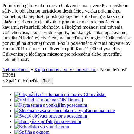
Pobrežný región v okolí mesta Crikvenica na severe Kvarnerského
zálivu je obľúbenou turistickou destináciou vďaka príjemnému
podnebiu, dobrej dostupnosti (napojenie na diaľnicu) a krásnym
plážam. Crikvenica je pôvabné prímorské mesto s množstvom
kaviarní, reštaurácií, obchodov a širokými možnosťami trávenia
voľného času, ako sú vodné športy, horská cyklistika, opaľovanie,
turistika či lodné výlety. Ceny nehnuteľností v regióne Crikvenica sa
pohybujú na strednej úrovni. Podľa posledného sčítania obyvateľov
z roku 2011 má mesto Crikvenica približne 11 000 obyvateľov.
Crikvenica je ideálnym miestom pre rekreačnú alebo investičnú
nehnuteľnosť.
Nehnuteľnosti
»
Kúpa domov a víl v Chorvátsku
»
Nehnuteľnosť
H3981
3 Spálňa
1 Kúpeľňa
Tlač