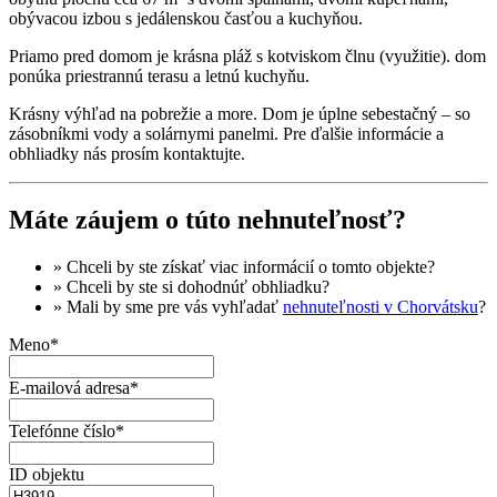
obývacou izbou s jedálenskou časťou a kuchyňou.
Priamo pred domom je krásna pláž s kotviskom člnu (využitie). dom
ponúka priestrannú terasu a letnú kuchyňu.
Krásny výhľad na pobrežie a more. Dom je úplne sebestačný – so
zásobníkmi vody a solárnymi panelmi. Pre ďalšie informácie a
obhliadky nás prosím kontaktujte.
Máte záujem o túto nehnuteľnosť?
» Chceli by ste získať
viac informácií
o tomto objekte?
» Chceli by ste si dohodnúť
obhliadku
?
» Mali by sme pre vás vyhľadať
nehnuteľnosti v Chorvátsku
?
Meno*
E-mailová adresa*
Telefónne číslo*
ID objektu