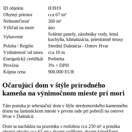
ID objektu
H3919
Obytný priestor
cca 67 m²
Nehnuteľnosť
260 m²
Výhľad na more
áno
Solárne panely, zásobníky vody, letná
Vybavenie
kuchyňa, klimatizácia, priestranné terasy
Poloha / Región
Stredná Dalmácia - Ostrov Hvar
Vzdialenosť od mora
cca 10 m
Energetický certifikát
Prebieha
Provízia
3% + DPH
Kúpna cena
900.000 EUR
Očarujúci dom v štýle prírodného
kameňa na výnimočnom mieste pri mori
Táto ponuka je sebestačný dom v štýle stredomorského kamenného
domu na fantastickom mieste v prvom rade pri pobreží na ostrove
Hvar v Dalmácii.
Dom sa nachádza na pozemku s rozlohou cca 250 m² a ponúka
obytnú plochu cca 67 m² s dvomi spálňami, dvomi kúpeľňami,