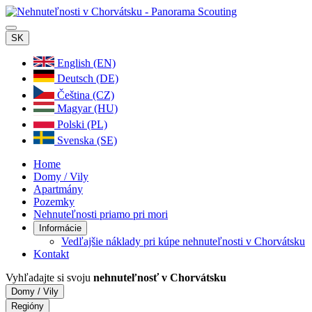
SK
English (EN)
Deutsch (DE)
Čeština (CZ)
Magyar (HU)
Polski (PL)
Svenska (SE)
Home
Domy / Vily
Apartmány
Pozemky
Nehnuteľnosti priamo pri mori
Informácie
Vedľajšie náklady pri kúpe nehnuteľnosti v Chorvátsku
Kontakt
Vyhľadajte si svoju
nehnuteľnosť v Chorvátsku
Domy / Vily
Regióny