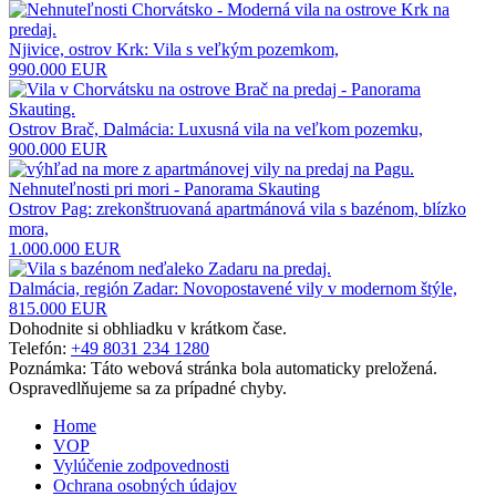
Njivice, ostrov Krk: Vila s veľkým pozemkom,
990.000 EUR
Ostrov Brač, Dalmácia: Luxusná vila na veľkom pozemku,
900.000 EUR
Ostrov Pag: zrekonštruovaná apartmánová vila s bazénom, blízko
mora,
1.000.000 EUR
Dalmácia, región Zadar: Novopostavené vily v modernom štýle,
815.000 EUR
Dohodnite si obhliadku v krátkom čase.
Telefón:
+49 8031 234 1280
Poznámka: Táto webová stránka bola automaticky preložená.
Ospravedlňujeme sa za prípadné chyby.
Home
VOP
Vylúčenie zodpovednosti
Ochrana osobných údajov