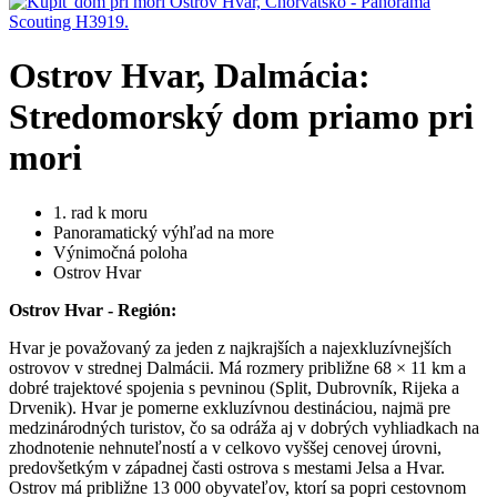
Ostrov Hvar, Dalmácia:
Stredomorský dom priamo pri
mori
1. rad k moru
Panoramatický výhľad na more
Výnimočná poloha
Ostrov Hvar
Ostrov Hvar - Región:
Hvar je považovaný za jeden z najkrajších a najexkluzívnejších
ostrovov v strednej Dalmácii. Má rozmery približne 68 × 11 km a
dobré trajektové spojenia s pevninou (Split, Dubrovník, Rijeka a
Drvenik). Hvar je pomerne exkluzívnou destináciou, najmä pre
medzinárodných turistov, čo sa odráža aj v dobrých vyhliadkach na
zhodnotenie nehnuteľností a v celkovo vyššej cenovej úrovni,
predovšetkým v západnej časti ostrova s mestami Jelsa a Hvar.
Ostrov má približne 13 000 obyvateľov, ktorí sa popri cestovnom