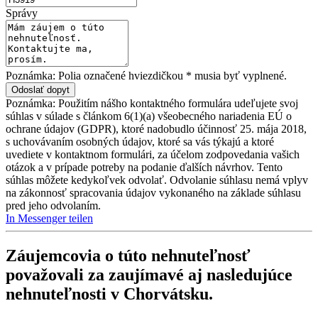
Správy
Poznámka: Polia označené hviezdičkou * musia byť vyplnené.
Poznámka: Použitím nášho kontaktného formulára udeľujete svoj
súhlas v súlade s článkom 6(1)(a) všeobecného nariadenia EÚ o
ochrane údajov (GDPR), ktoré nadobudlo účinnosť 25. mája 2018,
s uchovávaním osobných údajov, ktoré sa vás týkajú a ktoré
uvediete v kontaktnom formulári, za účelom zodpovedania vašich
otázok a v prípade potreby na podanie ďalších návrhov. Tento
súhlas môžete kedykoľvek odvolať. Odvolanie súhlasu nemá vplyv
na zákonnosť spracovania údajov vykonaného na základe súhlasu
pred jeho odvolaním.
In Messenger teilen
Záujemcovia o túto nehnuteľnosť
považovali za zaujímavé aj nasledujúce
nehnuteľnosti v Chorvátsku
.