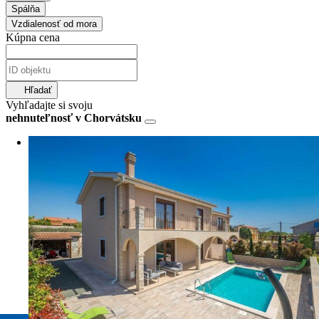
Spálňa
Vzdialenosť od mora
Kúpna cena
Hľadať
Vyhľadajte si svoju
nehnuteľnosť v Chorvátsku