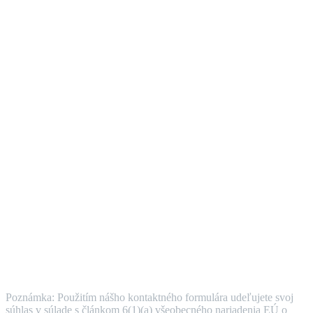
Poznámka: Použitím nášho kontaktného formulára udeľujete svoj
súhlas v súlade s článkom 6(1)(a) všeobecného nariadenia EÚ o