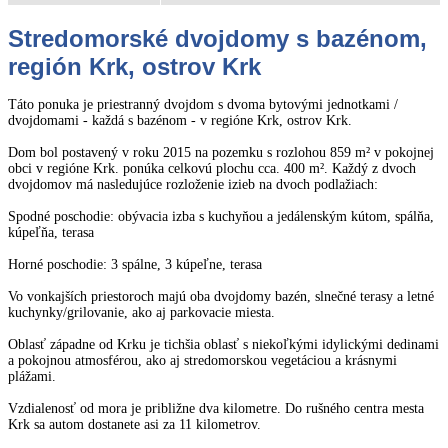
Stredomorské dvojdomy s bazénom,
región Krk, ostrov Krk
Táto ponuka je priestranný dvojdom s dvoma bytovými jednotkami /
dvojdomami - každá s bazénom - v regióne Krk, ostrov Krk.
Dom bol postavený v roku 2015 na pozemku s rozlohou 859 m² v pokojnej
obci v regióne Krk. ponúka celkovú plochu cca. 400 m². Každý z dvoch
dvojdomov má nasledujúce rozloženie izieb na dvoch podlažiach:
Spodné poschodie: obývacia izba s kuchyňou a jedálenským kútom, spálňa,
kúpeľňa, terasa
Horné poschodie: 3 spálne, 3 kúpeľne, terasa
Vo vonkajších priestoroch majú oba dvojdomy bazén, slnečné terasy a letné
kuchynky/grilovanie, ako aj parkovacie miesta.
Oblasť západne od Krku je tichšia oblasť s niekoľkými idylickými dedinami
a pokojnou atmosférou, ako aj stredomorskou vegetáciou a krásnymi
plážami.
Vzdialenosť od mora je približne dva kilometre. Do rušného centra mesta
Krk sa autom dostanete asi za 11 kilometrov.