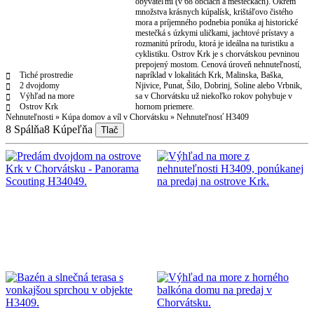
obyvateľmi (v 68 obciach a mestečkách). Okrem
množstva krásnych kúpalísk, krištáľovo čistého
mora a príjemného podnebia ponúka aj historické
mestečká s úzkymi uličkami, jachtové prístavy a
rozmanitú prírodu, ktorá je ideálna na turistiku a
cyklistiku. Ostrov Krk je s chorvátskou pevninou
prepojený mostom. Cenová úroveň nehnuteľností,
Tiché prostredie
napríklad v lokalitách Krk, Malinska, Baška,
2 dvojdomy
Njivice, Punat, Šilo, Dobrinj, Soline alebo Vrbnik,
Výhľad na more
sa v Chorvátsku už niekoľko rokov pohybuje v
Ostrov Krk
hornom priemere.
Nehnuteľnosti
»
Kúpa domov a víl v Chorvátsku
»
Nehnuteľnosť H3409
8 Spálňa
8 Kúpeľňa
Tlač