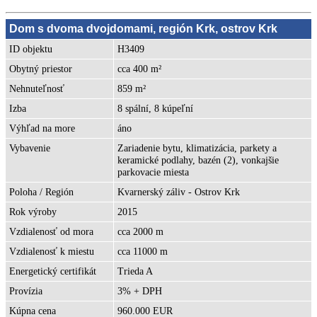
Dom s dvoma dvojdomami, región Krk, ostrov Krk
ID objektu
H3409
Obytný priestor
cca 400 m²
Nehnuteľnosť
859 m²
Izba
8 spální, 8 kúpeľní
Výhľad na more
áno
Vybavenie
Zariadenie bytu, klimatizácia, parkety a
keramické podlahy, bazén (2), vonkajšie
parkovacie miesta
Poloha / Región
Kvarnerský záliv - Ostrov Krk
Rok výroby
2015
Vzdialenosť od mora
cca 2000 m
Vzdialenosť k miestu
cca 11000 m
Energetický certifikát
Trieda A
Provízia
3% + DPH
Kúpna cena
960.000 EUR