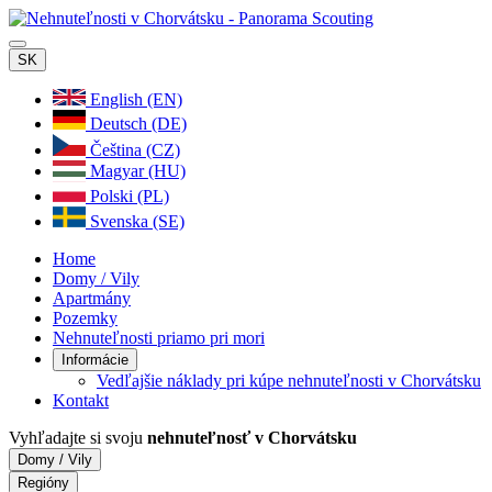
SK
English (EN)
Deutsch (DE)
Čeština (CZ)
Magyar (HU)
Polski (PL)
Svenska (SE)
Home
Domy / Vily
Apartmány
Pozemky
Nehnuteľnosti priamo pri mori
Informácie
Vedľajšie náklady pri kúpe nehnuteľnosti v Chorvátsku
Kontakt
Vyhľadajte si svoju
nehnuteľnosť v Chorvátsku
Domy / Vily
Regióny