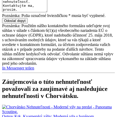
Poznámka: Polia označené hviezdičkou * musia byť vyplnené.
Poznámka: Použitím nášho kontaktného formulára udeľujete svoj
súhlas v súlade s článkom 6(1)(a) všeobecného nariadenia EÚ o
ochrane údajov (GDPR), ktoré nadobudlo účinnosť 25. mája 2018,
s uchovávaním osobných údajov, ktoré sa vás týkajú a ktoré
uvediete v kontaktnom formulári, za účelom zodpovedania vašich
otázok a v prípade potreby na podanie ďalších návrhov. Tento
súhlas môžete kedykoľvek odvolať. Odvolanie súhlasu nemá vplyv
na zákonnosť spracovania údajov vykonaného na základe súhlasu
pred jeho odvolaním.
In Messenger teilen
Záujemcovia o túto nehnuteľnosť
považovali za zaujímavé aj nasledujúce
nehnuteľnosti v Chorvátsku
.
Ostrov Krk, Kvarnerský záliv: Moderná vila s bazénom,