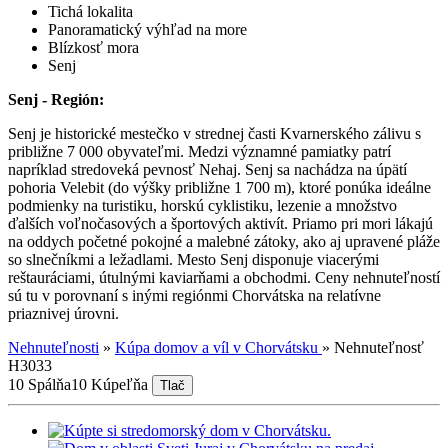
Tichá lokalita
Panoramatický výhľad na more
Blízkosť mora
Senj
Senj - Región:
Senj je historické mestečko v strednej časti Kvarnerského zálivu s
približne 7 000 obyvateľmi. Medzi významné pamiatky patrí
napríklad stredoveká pevnosť Nehaj. Senj sa nachádza na úpätí
pohoria Velebit (do výšky približne 1 700 m), ktoré ponúka ideálne
podmienky na turistiku, horskú cyklistiku, lezenie a množstvo
ďalších voľnočasových a športových aktivít. Priamo pri mori lákajú
na oddych početné pokojné a malebné zátoky, ako aj upravené pláže
so slnečníkmi a ležadlami. Mesto Senj disponuje viacerými
reštauráciami, útulnými kaviarňami a obchodmi. Ceny nehnuteľností
sú tu v porovnaní s inými regiónmi Chorvátska na relatívne
priaznivej úrovni.
Nehnuteľnosti
»
Kúpa domov a víl v Chorvátsku
»
Nehnuteľnosť
H3033
10 Spálňa
10 Kúpeľňa
Tlač