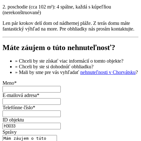
2. poschodie (cca 102 m²): 4 spálne, každá s kúpeľňou
(nerekonštruované)
Len pár krokov delí dom od nádhernej pláže. Z terás domu máte
fantastický výhľad na more. Pre obhliadky nás prosím kontaktujte.
Máte záujem o túto nehnuteľnosť?
» Chceli by ste získať
viac informácií
o tomto objekte?
» Chceli by ste si dohodnúť
obhliadku
?
» Mali by sme pre vás vyhľadať
nehnuteľnosti v Chorvátsku
?
Meno*
E-mailová adresa*
Telefónne číslo*
ID objektu
Správy