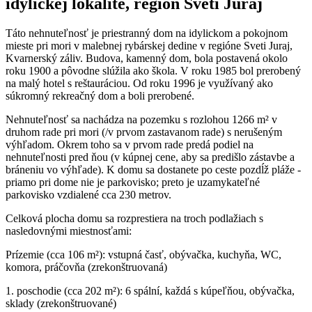
idylickej lokalite, región Sveti Juraj
Táto nehnuteľnosť je priestranný dom na idylickom a pokojnom
mieste pri mori v malebnej rybárskej dedine v regióne Sveti Juraj,
Kvarnerský záliv. Budova, kamenný dom, bola postavená okolo
roku 1900 a pôvodne slúžila ako škola. V roku 1985 bol prerobený
na malý hotel s reštauráciou. Od roku 1996 je využívaný ako
súkromný rekreačný dom a boli prerobené.
Nehnuteľnosť sa nachádza na pozemku s rozlohou 1266 m² v
druhom rade pri mori (/v prvom zastavanom rade) s nerušeným
výhľadom. Okrem toho sa v prvom rade predá podiel na
nehnuteľnosti pred ňou (v kúpnej cene, aby sa predišlo zástavbe a
bráneniu vo výhľade). K domu sa dostanete po ceste pozdĺž pláže -
priamo pri dome nie je parkovisko; preto je uzamykateľné
parkovisko vzdialené cca 230 metrov.
Celková plocha domu sa rozprestiera na troch podlažiach s
nasledovnými miestnosťami:
Prízemie (cca 106 m²): vstupná časť, obývačka, kuchyňa, WC,
komora, práčovňa (zrekonštruovaná)
1. poschodie (cca 202 m²): 6 spální, každá s kúpeľňou, obývačka,
sklady (zrekonštruované)