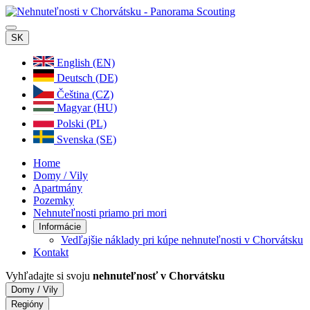
SK
English (EN)
Deutsch (DE)
Čeština (CZ)
Magyar (HU)
Polski (PL)
Svenska (SE)
Home
Domy / Vily
Apartmány
Pozemky
Nehnuteľnosti priamo pri mori
Informácie
Vedľajšie náklady pri kúpe nehnuteľnosti v Chorvátsku
Kontakt
Vyhľadajte si svoju
nehnuteľnosť v Chorvátsku
Domy / Vily
Regióny