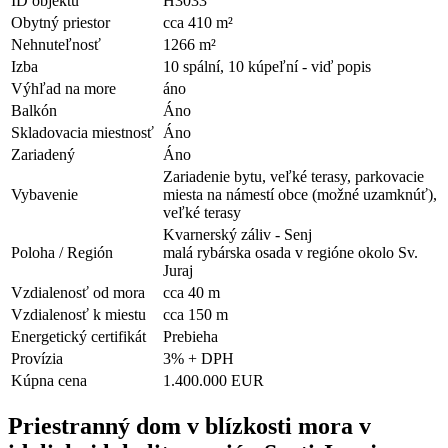
ID objektu
H3033
Obytný priestor
cca 410 m²
Nehnuteľnosť
1266 m²
Izba
10 spální, 10 kúpeľní - viď popis
Výhľad na more
áno
Balkón
Áno
Skladovacia miestnosť
Áno
Zariadený
Áno
Zariadenie bytu, veľké terasy, parkovacie
Vybavenie
miesta na námestí obce (možné uzamknúť),
veľké terasy
Kvarnerský záliv - Senj
Poloha / Región
malá rybárska osada v regióne okolo Sv.
Juraj
Vzdialenosť od mora
cca 40 m
Vzdialenosť k miestu
cca 150 m
Energetický certifikát
Prebieha
Provízia
3% + DPH
Kúpna cena
1.400.000 EUR
Priestranný dom v blízkosti mora v