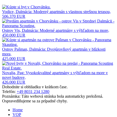
Vodice, Dalmácia: Moderný apartmán s vlastnou strešnou terasou,
506.370 EUR
Ostrov Vis, Dalmácia: Moderné apartmány s výhľadom na more,
450.000 EUR
Ostrov Pašman, Dalmácia: Dvojúrovňový apartmán v blízkosti
mora,
425.000 EUR
Novalja, Pag: Vysokokvalitné apartmány s výhľadom na more v
novej budove,
426.000 EUR
Dohodnite si obhliadku v krátkom čase.
Telefón:
+49 8031 234 1280
Poznámka: Táto webová stránka bola automaticky preložená.
Ospravedlňujeme sa za prípadné chyby.
Home
VOP