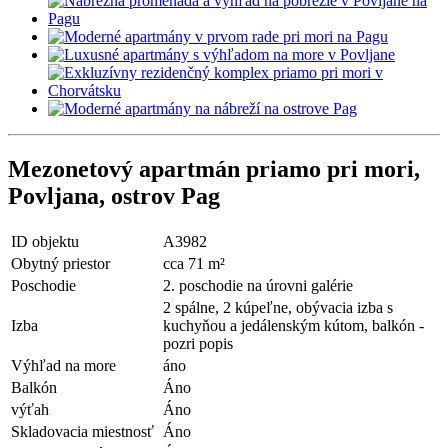
Mezonetový apartmán priamo pri mori,
Povljana, ostrov Pag
ID objektu
A3982
Obytný priestor
cca 71 m²
Poschodie
2. poschodie na úrovni galérie
2 spálne, 2 kúpeľne, obývacia izba s
Izba
kuchyňou a jedálenským kútom, balkón -
pozri popis
Výhľad na more
áno
Balkón
Áno
výťah
Áno
Skladovacia miestnosť
Áno