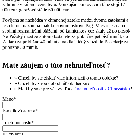
zahrnuté v kúpnej cene bytu. Vonkajšie parkovacie státie stojí 17
000 eur, garážové státie 60 000 eur.
Povljana sa nachádza v chránenej zátoke medzi dvoma zátokami a
je zelenou oázou na inak krasovom ostrove Pag. Miesto je známe
svojimi rozmanitými plážami, od kamienkov cez skaly až po piesok.
Na Pažský most sa autom dostanete za približne pätnásť minút, do
Zadaru za približne 40 minút a na diaľničný vjazd do Posedarje za
približne 30 minút.
Máte záujem o túto nehnuteľnosť?
» Chceli by ste získať
viac informácií
o tomto objekte?
» Chceli by ste si dohodnúť
obhliadku
?
» Mali by sme pre vás vyhľadať
nehnuteľnosti v Chorvátsku
?
Meno*
E-mailová adresa*
Telefónne číslo*
ID objektu