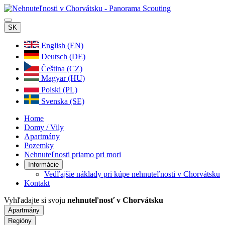
SK
English (EN)
Deutsch (DE)
Čeština (CZ)
Magyar (HU)
Polski (PL)
Svenska (SE)
Home
Domy / Vily
Apartmány
Pozemky
Nehnuteľnosti priamo pri mori
Informácie
Vedľajšie náklady pri kúpe nehnuteľnosti v Chorvátsku
Kontakt
Vyhľadajte si svoju
nehnuteľnosť v Chorvátsku
Apartmány
Regióny