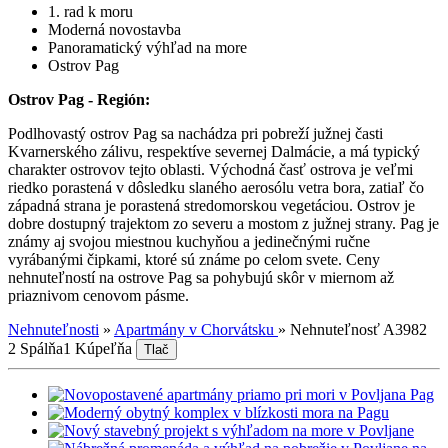
1. rad k moru
Moderná novostavba
Panoramatický výhľad na more
Ostrov Pag
Ostrov Pag - Región:
Podlhovastý ostrov Pag sa nachádza pri pobreží južnej časti
Kvarnerského zálivu, respektíve severnej Dalmácie, a má typický
charakter ostrovov tejto oblasti. Východná časť ostrova je veľmi
riedko porastená v dôsledku slaného aerosólu vetra bora, zatiaľ čo
západná strana je porastená stredomorskou vegetáciou. Ostrov je
dobre dostupný trajektom zo severu a mostom z južnej strany. Pag je
známy aj svojou miestnou kuchyňou a jedinečnými ručne
vyrábanými čipkami, ktoré sú známe po celom svete. Ceny
nehnuteľností na ostrove Pag sa pohybujú skôr v miernom až
priaznivom cenovom pásme.
Nehnuteľnosti
»
Apartmány v Chorvátsku
»
Nehnuteľnosť A3982
2 Spálňa
1 Kúpeľňa
Tlač