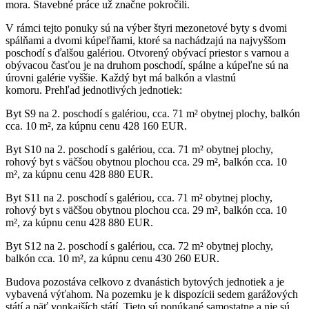
mora. Stavebné práce už značne pokročili.
V rámci tejto ponuky sú na výber štyri mezonetové byty s dvomi
spálňami a dvomi kúpeľňami, ktoré sa nachádzajú na najvyššom
poschodí s ďalšou galériou. Otvorený obývací priestor s varnou a
obývacou časťou je na druhom poschodí, spálne a kúpeľne sú na
úrovni galérie vyššie. Každý byt má balkón a vlastnú
komoru. Prehľad jednotlivých jednotiek:
Byt S9 na 2. poschodí s galériou, cca. 71 m² obytnej plochy, balkón
cca. 10 m², za kúpnu cenu 428 160 EUR.
Byt S10 na 2. poschodí s galériou, cca. 71 m² obytnej plochy,
rohový byt s väčšou obytnou plochou cca. 29 m², balkón cca. 10
m², za kúpnu cenu 428 880 EUR.
Byt S11 na 2. poschodí s galériou, cca. 71 m² obytnej plochy,
rohový byt s väčšou obytnou plochou cca. 29 m², balkón cca. 10
m², za kúpnu cenu 428 880 EUR.
Byt S12 na 2. poschodí s galériou, cca. 72 m² obytnej plochy,
balkón cca. 10 m², za kúpnu cenu 430 260 EUR.
Budova pozostáva celkovo z dvanástich bytových jednotiek a je
vybavená výťahom. Na pozemku je k dispozícii sedem garážových
státí a päť vonkajších státí. Tieto sú ponúkané samostatne a nie sú