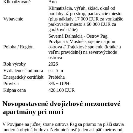
Klimatizované
Áno
Klimatizácia, výťah, sklad, okná od
podlahy až po strop, parkovacie miesto
Vybavenie
(plus náklady 17 000 EUR za vonkajšie
parkovacie miesto a 60 000 EUR za
garážové státie)
Severná Dalmácia - Ostrov Pag
Povljana // Mostné spojenie na juhu
Poloha / Región
ostrova // Trajektové spojenie (krátke a
veľmi pravidelné) na severovýchode
ostrova
Rok výroby
2026
Vzdialenosť od mora
cca 5 m
Energetický certifikát
Prebieha
Provízia
3% + DPH
Kúpna cena
428.160 EUR
Novopostavené dvojizbové mezonetové
apartmány pri mori
V Povljane na južnej strane ostrova Pag sa priamo na pláži stavia
moderná obytná budova. Nehnuteľnosť je len asi päť metrov od