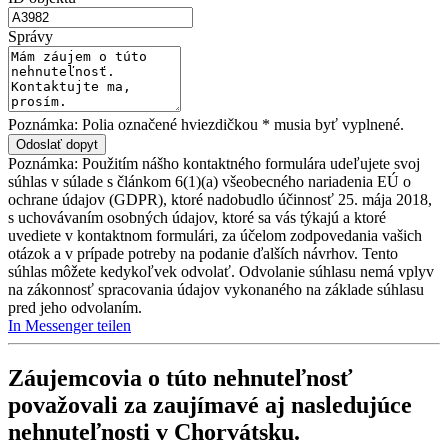
Správy
Poznámka: Polia označené hviezdičkou * musia byť vyplnené.
Poznámka: Použitím nášho kontaktného formulára udeľujete svoj
súhlas v súlade s článkom 6(1)(a) všeobecného nariadenia EÚ o
ochrane údajov (GDPR), ktoré nadobudlo účinnosť 25. mája 2018,
s uchovávaním osobných údajov, ktoré sa vás týkajú a ktoré
uvediete v kontaktnom formulári, za účelom zodpovedania vašich
otázok a v prípade potreby na podanie ďalších návrhov. Tento
súhlas môžete kedykoľvek odvolať. Odvolanie súhlasu nemá vplyv
na zákonnosť spracovania údajov vykonaného na základe súhlasu
pred jeho odvolaním.
In Messenger teilen
Záujemcovia o túto nehnuteľnosť
považovali za zaujímavé aj nasledujúce
nehnuteľnosti v Chorvátsku
.