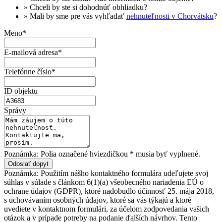
» Chceli by ste si dohodnúť
obhliadku
?
» Mali by sme pre vás vyhľadať
nehnuteľnosti v Chorvátsku
?
Meno*
E-mailová adresa*
Telefónne číslo*
ID objektu
Správy
Poznámka: Polia označené hviezdičkou * musia byť vyplnené.
Poznámka: Použitím nášho kontaktného formulára udeľujete svoj
súhlas v súlade s článkom 6(1)(a) všeobecného nariadenia EÚ o
ochrane údajov (GDPR), ktoré nadobudlo účinnosť 25. mája 2018,
s uchovávaním osobných údajov, ktoré sa vás týkajú a ktoré
uvediete v kontaktnom formulári, za účelom zodpovedania vašich
otázok a v prípade potreby na podanie ďalších návrhov. Tento