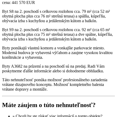
cena: 441 570 EUR
Byt S8 na 2. poschodí s celkovou rozlohou cca. 79 m² (cca 52 m²
obytná plocha plus cca 76 m² strešná terasa) a spálňa, kúpeľňa,
obývacia izba s kuchyňou a jedálenským kútom a balkón.
Byt S9 na 2. poschodí s celkovou rozlohou cca. 92 m² (cca 65 m²
obytná plocha plus cca 75 m² strešná terasa) a dve spálne, kúpeľňa,
obývacia izba s kuchyňou a jedálenským kútom a balkón.
Byty ponúkajú vlastnú komoru a vonkajšie parkovacie miesto.
Moderná budova je vybavená výťahom a zaujme vysokou kvalitou
konštrukcie a vybavenia.
Byty A3682 na prízemí a na poschodí sú na predaj. Radi Vám
poskytneme ďalšie informácie alebo si dohodneme obhliadku.
Táto nehnuteľnosť ponúka možnosť profesionálneho zariadenia
vrátane dizajnového konceptu. Možnosť kompletného balenia
vrátane dopravy a montáže.
Máte záujem o túto nehnuteľnosť?
» Chceli by ste získať
viac informácií
o tomto objekte?