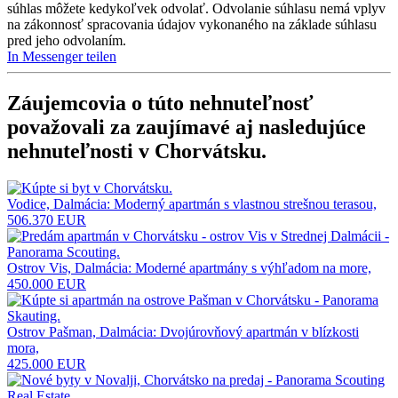
súhlas môžete kedykoľvek odvolať. Odvolanie súhlasu nemá vplyv
na zákonnosť spracovania údajov vykonaného na základe súhlasu
pred jeho odvolaním.
In Messenger teilen
Záujemcovia o túto nehnuteľnosť
považovali za zaujímavé aj nasledujúce
nehnuteľnosti v Chorvátsku
.
Vodice, Dalmácia: Moderný apartmán s vlastnou strešnou terasou,
506.370 EUR
Ostrov Vis, Dalmácia: Moderné apartmány s výhľadom na more,
450.000 EUR
Ostrov Pašman, Dalmácia: Dvojúrovňový apartmán v blízkosti
mora,
425.000 EUR