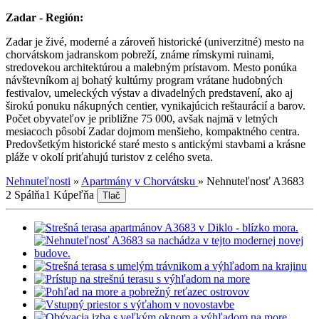
Zadar - Región:
Zadar je živé, moderné a zároveň historické (univerzitné) mesto na
chorvátskom jadranskom pobreží, známe rímskymi ruinami,
stredovekou architektúrou a malebným prístavom. Mesto ponúka
návštevníkom aj bohatý kultúrny program vrátane hudobných
festivalov, umeleckých výstav a divadelných predstavení, ako aj
širokú ponuku nákupných centier, vynikajúcich reštaurácií a barov.
Počet obyvateľov je približne 75 000, avšak najmä v letných
mesiacoch pôsobí Zadar dojmom menšieho, kompaktného centra.
Predovšetkým historické staré mesto s antickými stavbami a krásne
pláže v okolí priťahujú turistov z celého sveta.
Nehnuteľnosti
»
Apartmány v Chorvátsku
»
Nehnuteľnosť A3683
2 Spálňa
1 Kúpeľňa
Tlač