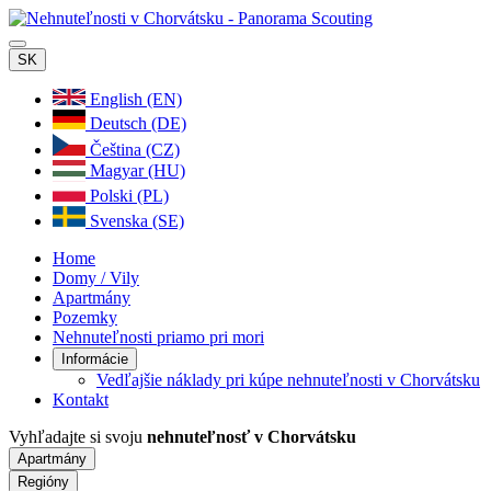
SK
English (EN)
Deutsch (DE)
Čeština (CZ)
Magyar (HU)
Polski (PL)
Svenska (SE)
Home
Domy / Vily
Apartmány
Pozemky
Nehnuteľnosti priamo pri mori
Informácie
Vedľajšie náklady pri kúpe nehnuteľnosti v Chorvátsku
Kontakt
Vyhľadajte si svoju
nehnuteľnosť v Chorvátsku
Apartmány
Regióny