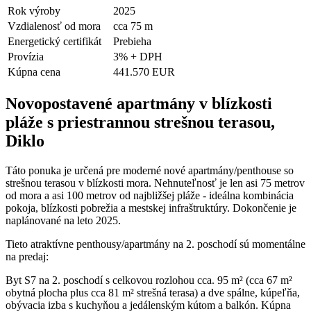
Rok výroby
2025
Vzdialenosť od mora
cca 75 m
Energetický certifikát
Prebieha
Provízia
3% + DPH
Kúpna cena
441.570 EUR
Novopostavené apartmány v blízkosti
pláže s priestrannou strešnou terasou,
Diklo
Táto ponuka je určená pre moderné nové apartmány/penthouse so
strešnou terasou v blízkosti mora. Nehnuteľnosť je len asi 75 metrov
od mora a asi 100 metrov od najbližšej pláže - ideálna kombinácia
pokoja, blízkosti pobrežia a mestskej infraštruktúry. Dokončenie je
naplánované na leto 2025.
Tieto atraktívne penthousy/apartmány na 2. poschodí sú momentálne
na predaj:
Byt S7 na 2. poschodí s celkovou rozlohou cca. 95 m² (cca 67 m²
obytná plocha plus cca 81 m² strešná terasa) a dve spálne, kúpeľňa,
obývacia izba s kuchyňou a jedálenským kútom a balkón. Kúpna