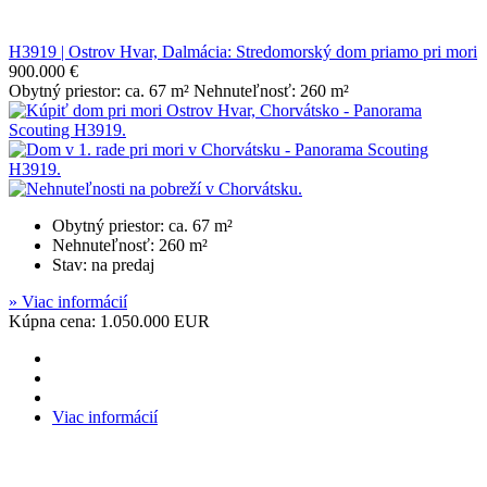
H3919 | Ostrov Hvar, Dalmácia: Stredomorský dom priamo pri mori
900.000 €
Obytný priestor: ca. 67 m² Nehnuteľnosť: 260 m²
Obytný priestor: ca. 67 m²
Nehnuteľnosť: 260 m²
Stav: na predaj
» Viac informácií
Kúpna cena: 1.050.000 EUR
Viac informácií