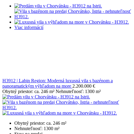
Viac informácií
H3912 | Labin Region: Moderná luxusná vila s bazénom a
panoramatickým výhľadom na more
2.200.000 €
Obytný priestor: ca. 246 m² Nehnuteľnosť: 1300 m²
Obytný priestor: ca. 246 m²
Nehnuteľnosť: 1300 m²
Stav: na predaj