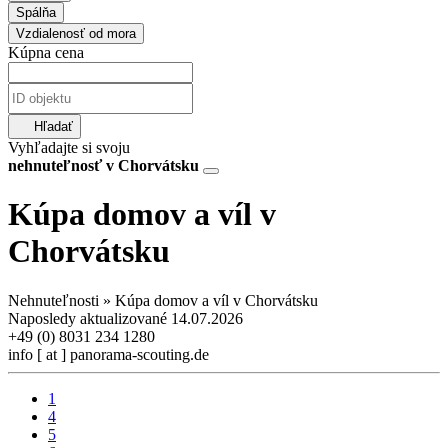
Spálňa
Vzdialenosť od mora
Kúpna cena
Hľadať
Vyhľadajte si svoju
nehnuteľnosť v Chorvátsku
Kúpa domov a víl v
Chorvátsku
Nehnuteľnosti » Kúpa domov a víl v Chorvátsku
Naposledy aktualizované 14.07.2026
+49 (0) 8031 234 1280
info [ at ] panorama-scouting.de
1
4
5