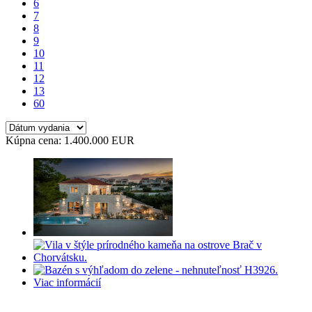
6
7
8
9
10
11
12
13
60
Kúpna cena: 1.400.000 EUR
Viac informácií