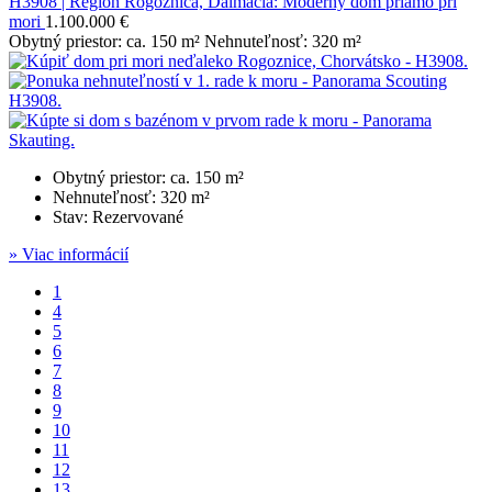
H3908 | Región Rogoznica, Dalmácia: Moderný dom priamo pri
mori
1.100.000 €
Obytný priestor: ca. 150 m² Nehnuteľnosť: 320 m²
Obytný priestor: ca. 150 m²
Nehnuteľnosť: 320 m²
Stav: Rezervované
» Viac informácií
1
4
5
6
7
8
9
10
11
12
13