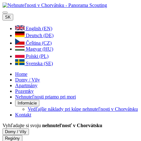
SK
English (EN)
Deutsch (DE)
Čeština (CZ)
Magyar (HU)
Polski (PL)
Svenska (SE)
Home
Domy / Vily
Apartmány
Pozemky
Nehnuteľnosti priamo pri mori
Informácie
Vedľajšie náklady pri kúpe nehnuteľnosti v Chorvátsku
Kontakt
Vyhľadajte si svoju
nehnuteľnosť v Chorvátsku
Domy / Vily
Regióny