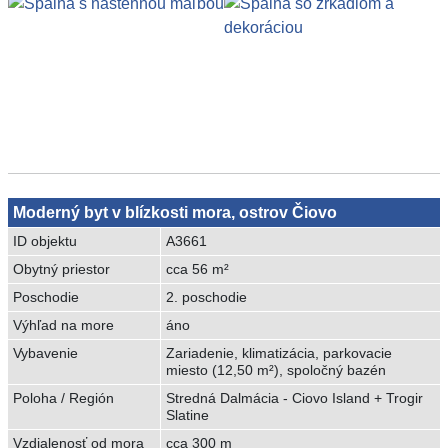
Moderný byt v blízkosti mora, ostrov Čiovo
ID objektu
A3661
Obytný priestor
cca 56 m²
Poschodie
2. poschodie
Výhľad na more
áno
Vybavenie
Zariadenie, klimatizácia, parkovacie
miesto (12,50 m²), spoločný bazén
Poloha / Región
Stredná Dalmácia - Ciovo Island + Trogir
Slatine
Vzdialenosť od mora
cca 300 m