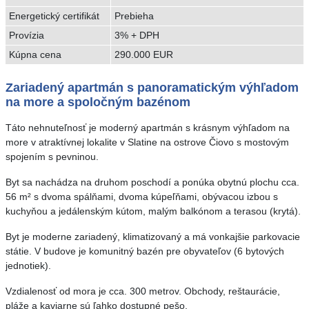
Energetický certifikát
Prebieha
Provízia
3% + DPH
Kúpna cena
290.000 EUR
Zariadený apartmán s panoramatickým výhľadom
na more a spoločným bazénom
Táto nehnuteľnosť je moderný apartmán s krásnym výhľadom na
more v atraktívnej lokalite v Slatine na ostrove Čiovo s mostovým
spojením s pevninou.
Byt sa nachádza na druhom poschodí a ponúka obytnú plochu cca.
56 m² s dvoma spálňami, dvoma kúpeľňami, obývacou izbou s
kuchyňou a jedálenským kútom, malým balkónom a terasou (krytá).
Byt je moderne zariadený, klimatizovaný a má vonkajšie parkovacie
státie. V budove je komunitný bazén pre obyvateľov (6 bytových
jednotiek).
Vzdialenosť od mora je cca. 300 metrov. Obchody, reštaurácie,
pláže a kaviarne sú ľahko dostupné pešo.