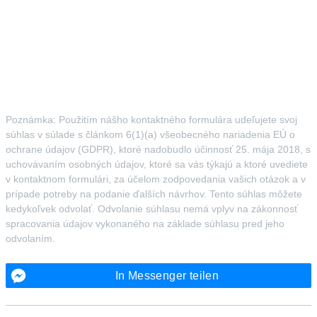
Poznámka: Použitím nášho kontaktného formulára udeľujete svoj
súhlas v súlade s článkom 6(1)(a) všeobecného nariadenia EÚ o
ochrane údajov (GDPR), ktoré nadobudlo účinnosť 25. mája 2018, s
uchovávaním osobných údajov, ktoré sa vás týkajú a ktoré uvediete
v kontaktnom formulári, za účelom zodpovedania vašich otázok a v
prípade potreby na podanie ďalších návrhov. Tento súhlas môžete
kedykoľvek odvolať. Odvolanie súhlasu nemá vplyv na zákonnosť
spracovania údajov vykonaného na základe súhlasu pred jeho
odvolaním.
In Messenger teilen