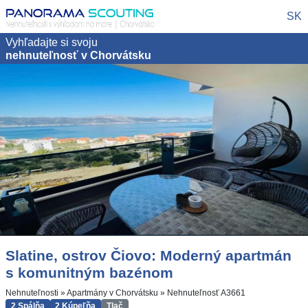
SK
Vyhľadajte si svoju
nehnuteľnosť v Chorvátsku
Slatine, ostrov Čiovo: Moderný apartmán
s komunitným bazénom
Nehnuteľnosti
»
Apartmány v Chorvátsku
»
Nehnuteľnosť A3661
2 Spálňa
2 Kúpeľňa
Tlač