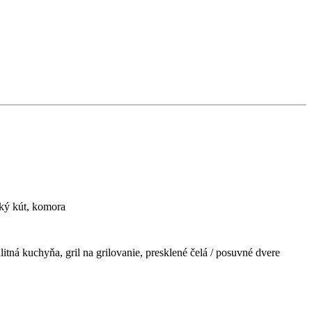
ský kút, komora
litná kuchyňa, gril na grilovanie, presklené čelá / posuvné dvere