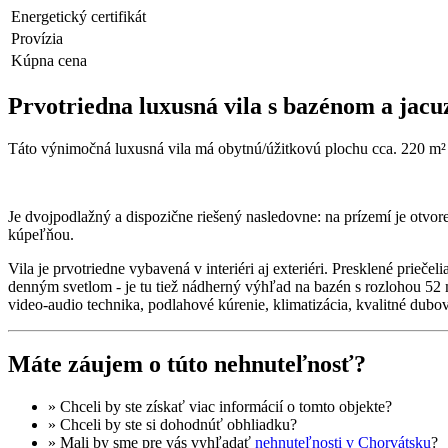
Energetický certifikát
Provízia
Kúpna cena
Prvotriedna luxusná vila s bazénom a jacuz
Táto výnimočná luxusná vila má obytnú/úžitkovú plochu cca. 220 m²
Je dvojpodlažný a dispozične riešený nasledovne: na prízemí je otvo
kúpeľňou.
Vila je prvotriedne vybavená v interiéri aj exteriéri. Presklené prie
denným svetlom - je tu tiež nádherný výhľad na bazén s rozlohou 52
video-audio technika, podlahové kúrenie, klimatizácia, kvalitné dub
Máte záujem o túto nehnuteľnosť?
» Chceli by ste získať
viac informácií
o tomto objekte?
» Chceli by ste si dohodnúť
obhliadku
?
» Mali by sme pre vás vyhľadať
nehnuteľnosti v Chorvátsku
?