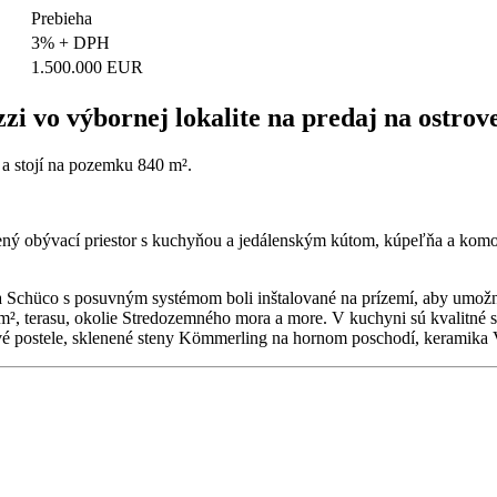
Prebieha
3% + DPH
1.500.000 EUR
zi vo výbornej lokalite na predaj na ostrov
 a stojí na pozemku 840 m².
rený obývací priestor s kuchyňou a jedálenským kútom, kúpeľňa a komor
čelia Schüco s posuvným systémom boli inštalované na prízemí, aby umožn
 m², terasu, okolie Stredozemného mora a more. V kuchyni sú kvalitné
ové postele, sklenené steny Kömmerling na hornom poschodí, keramika 