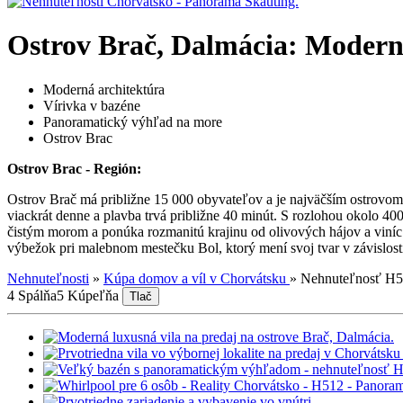
Ostrov Brač, Dalmácia: Modern
Moderná architektúra
Vírivka v bazéne
Panoramatický výhľad na more
Ostrov Brac
Ostrov Brac - Región:
Ostrov Brač má približne 15 000 obyvateľov a je najväčším ostrovom
viackrát denne a plavba trvá približne 40 minút. S rozlohou okolo 40
čistým morom a ponúka rozmanitú krajinu od olivových hájov a viníc a
výbežok pri malebnom mestečku Bol, ktorý mení svoj tvar v závislosti
Nehnuteľnosti
»
Kúpa domov a víl v Chorvátsku
»
Nehnuteľnosť H
4 Spálňa
5 Kúpeľňa
Tlač