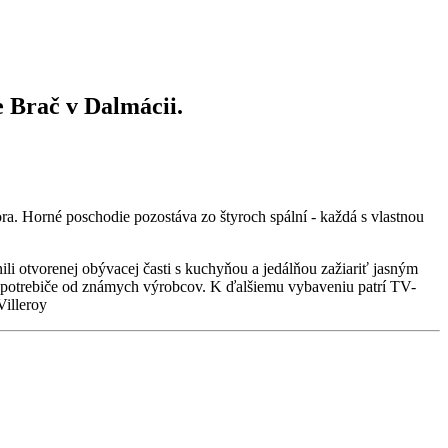
e Brač v Dalmácii.
a. Horné poschodie pozostáva zo štyroch spální - každá s vlastnou
ili otvorenej obývacej časti s kuchyňou a jedálňou zažiariť jasným
 spotrebiče od známych výrobcov. K ďalšiemu vybaveniu patrí TV-
Villeroy