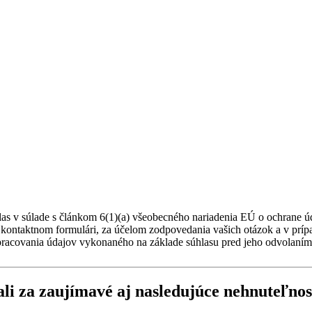
las v súlade s článkom 6(1)(a) všeobecného nariadenia EÚ o ochrane 
 kontaktnom formulári, za účelom zodpovedania vašich otázok a v príp
racovania údajov vykonaného na základe súhlasu pred jeho odvolaním
li za zaujímavé aj nasledujúce
nehnuteľnos