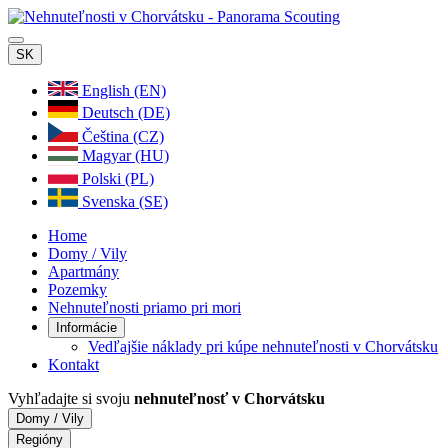
SK
English (EN)
Deutsch (DE)
Čeština (CZ)
Magyar (HU)
Polski (PL)
Svenska (SE)
Home
Domy / Vily
Apartmány
Pozemky
Nehnuteľnosti priamo pri mori
Informácie
Vedľajšie náklady pri kúpe nehnuteľnosti v Chorvátsku
Kontakt
Vyhľadajte si svoju
nehnuteľnosť v Chorvátsku
Domy / Vily
Regióny