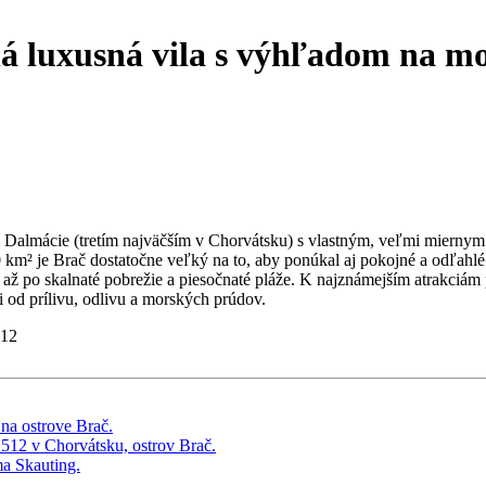
á luxusná vila s výhľadom na m
 Dalmácie (tretím najväčším v Chorvátsku) s vlastným, veľmi miernym
0 km² je Brač dostatočne veľký na to, aby ponúkal aj pokojné a odľahl
ž po skalnaté pobrežie a piesočnaté pláže. K najznámejším atrakciám pa
 od prílivu, odlivu a morských prúdov.
512