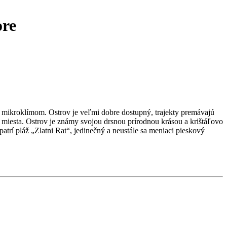
ore
 mikroklímom. Ostrov je veľmi dobre dostupný, trajekty premávajú
é miesta. Ostrov je známy svojou drsnou prírodnou krásou a krištáľovo
trí pláž „Zlatni Rat“, jedinečný a neustále sa meniaci pieskový