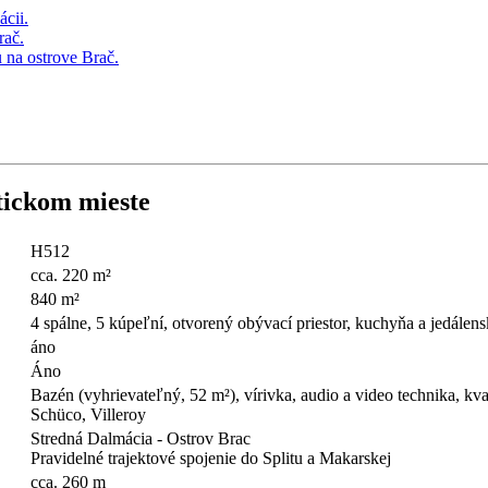
tickom mieste
H512
cca. 220 m²
840 m²
4 spálne, 5 kúpeľní, otvorený obývací priestor, kuchyňa a jedálen
áno
Áno
Bazén (vyhrievateľný, 52 m²), vírivka, audio a video technika, kva
Schüco, Villeroy
Stredná Dalmácia - Ostrov Brac
Pravidelné trajektové spojenie do Splitu a Makarskej
cca. 260 m