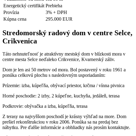
Energetický certifikát
Prebieha
Provízia
3% + DPH
Kúpna cena
295.000 EUR
Stredomorský radový dom v centre Selce,
Crikvenica
Táto nehnuteľnosť je atraktívny mestský dom v blízkosti mora v
centre mesta Selce neďaleko Crikvenice, Kvarnerský záliv.
Dom je len asi 50 metrov od mora. Bol postavený v roku 1961 a
ponúka celkovú plochu s nasledovným usporiadaním:
Prízemie: izba, kúpeľňa, obývací priestor, krčma / vínna pivnica
Horné poschodie: 2 izby, 2 kúpeľne, kuchyňa, jedáleň, terasa
Podkrovie: obývačka a izba, kúpeľňa, terasa
Z terasy na najvyššom poschodí je krásny výhľad na more. Dom
prešiel rekonštrukciou v roku 2006. Ponúka sa na predaj bez
nábytku. Pre ďalšie informácie a obhliadky nás prosím kontaktujte.