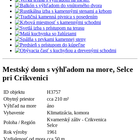
Mestský dom s výhľadom na more, Selce
pri Crikvenici
ID objektu
H3757
Obytný priestor
cca 210 m²
Výhľad na more
áno
Vybavenie
Klimatizácia, komora
Kvarnerský záliv - Crikvenica
Poloha / Región
Selce
Rok výroby
1961
Vzdialenosť od mora
cca 50 m