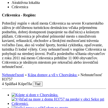
Atraktívna lokalita
Crikvenica
Crikvenica - Región:
Pobrežný región v okolí mesta Crikvenica na severe Kvarnerského
zálivu je obľúbenou turistickou destináciou vďaka príjemnému
podnebiu, dobrej dostupnosti (napojenie na diaľnicu) a krásnym
plážam. Crikvenica je pôvabné prímorské mesto s množstvom
kaviarní, reštaurácií, obchodov a širokými možnosťami trávenia
voľného času, ako sú vodné športy, horská cyklistika, opaľovanie,
turistika či lodné výlety. Ceny nehnuteľností v regióne Crikvenica sa
pohybujú na strednej úrovni. Podľa posledného sčítania obyvateľov
z roku 2011 má mesto Crikvenica približne 11 000 obyvateľov.
Crikvenica je ideálnym miestom pre rekreačnú alebo investičnú
nehnuteľnosť.
Nehnuteľnosti
»
Kúpa domov a víl v Chorvátsku
»
Nehnuteľnosť
H3757
4 Spálňa
4 Kúpeľňa
Tlač