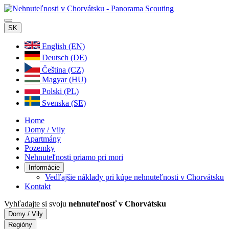
SK
English (EN)
Deutsch (DE)
Čeština (CZ)
Magyar (HU)
Polski (PL)
Svenska (SE)
Home
Domy / Vily
Apartmány
Pozemky
Nehnuteľnosti priamo pri mori
Informácie
Vedľajšie náklady pri kúpe nehnuteľnosti v Chorvátsku
Kontakt
Vyhľadajte si svoju
nehnuteľnosť v Chorvátsku
Domy / Vily
Regióny