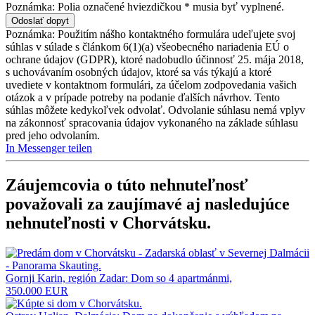
Poznámka: Polia označené hviezdičkou * musia byť vyplnené.
Poznámka: Použitím nášho kontaktného formulára udeľujete svoj
súhlas v súlade s článkom 6(1)(a) všeobecného nariadenia EÚ o
ochrane údajov (GDPR), ktoré nadobudlo účinnosť 25. mája 2018,
s uchovávaním osobných údajov, ktoré sa vás týkajú a ktoré
uvediete v kontaktnom formulári, za účelom zodpovedania vašich
otázok a v prípade potreby na podanie ďalších návrhov. Tento
súhlas môžete kedykoľvek odvolať. Odvolanie súhlasu nemá vplyv
na zákonnosť spracovania údajov vykonaného na základe súhlasu
pred jeho odvolaním.
In Messenger teilen
Záujemcovia o túto nehnuteľnosť
považovali za zaujímavé aj nasledujúce
nehnuteľnosti v Chorvátsku
.
Gornji Karin, región Zadar: Dom so 4 apartmánmi,
350.000 EUR