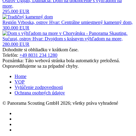
Ostrov Ugljan, Dalmácia: Dom na dokončenie s výhľadom na
more,
295.000 EUR
Región Vrboska, ostrov Hvar: Centrálne umiestnený kamenný dom,
300.000 EUR
Sućuraj, ostrov Hvar: Dvojdom s krásnym výhľadom na more,
280.000 EUR
Dohodnite si obhliadku v krátkom čase.
Telefón:
+49 8031 234 1280
Poznámka: Táto webová stránka bola automaticky preložená.
Ospravedlňujeme sa za prípadné chyby.
Home
VOP
Vylúčenie zodpovednosti
Ochrana osobných údajov
© Panorama Scouting GmbH 2026; všetky práva vyhradené