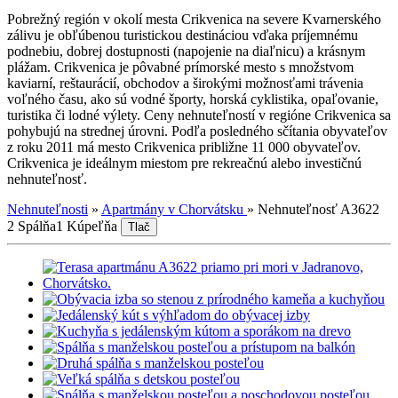
Pobrežný región v okolí mesta Crikvenica na severe Kvarnerského
zálivu je obľúbenou turistickou destináciou vďaka príjemnému
podnebiu, dobrej dostupnosti (napojenie na diaľnicu) a krásnym
plážam. Crikvenica je pôvabné prímorské mesto s množstvom
kaviarní, reštaurácií, obchodov a širokými možnosťami trávenia
voľného času, ako sú vodné športy, horská cyklistika, opaľovanie,
turistika či lodné výlety. Ceny nehnuteľností v regióne Crikvenica sa
pohybujú na strednej úrovni. Podľa posledného sčítania obyvateľov
z roku 2011 má mesto Crikvenica približne 11 000 obyvateľov.
Crikvenica je ideálnym miestom pre rekreačnú alebo investičnú
nehnuteľnosť.
Nehnuteľnosti
»
Apartmány v Chorvátsku
»
Nehnuteľnosť A3622
2 Spálňa
1 Kúpeľňa
Tlač