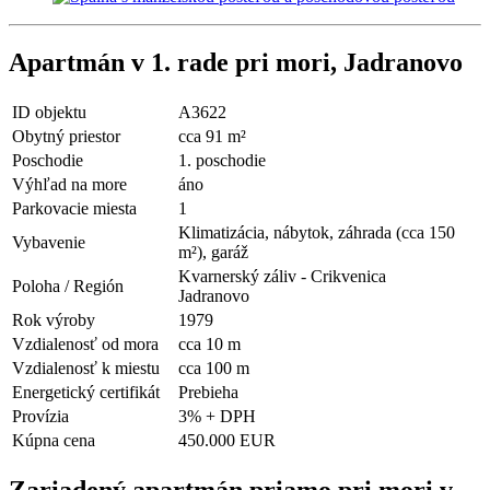
Apartmán v 1. rade pri mori, Jadranovo
ID objektu
A3622
Obytný priestor
cca 91 m²
Poschodie
1. poschodie
Výhľad na more
áno
Parkovacie miesta
1
Klimatizácia, nábytok, záhrada (cca 150
Vybavenie
m²), garáž
Kvarnerský záliv - Crikvenica
Poloha / Región
Jadranovo
Rok výroby
1979
Vzdialenosť od mora
cca 10 m
Vzdialenosť k miestu
cca 100 m
Energetický certifikát
Prebieha
Provízia
3% + DPH
Kúpna cena
450.000 EUR
Zariadený apartmán priamo pri mori v