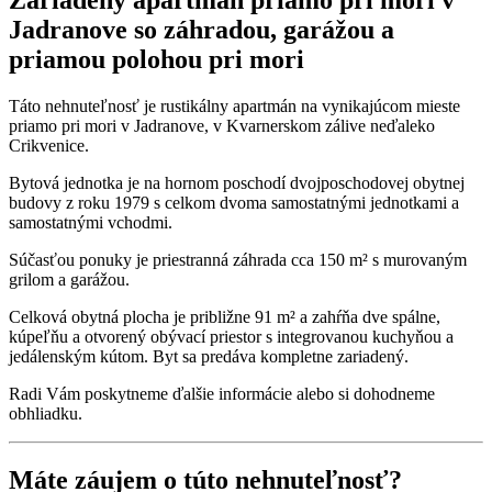
Jadranove so záhradou, garážou a
priamou polohou pri mori
Táto nehnuteľnosť je rustikálny apartmán na vynikajúcom mieste
priamo pri mori v Jadranove, v Kvarnerskom zálive neďaleko
Crikvenice.
Bytová jednotka je na hornom poschodí dvojposchodovej obytnej
budovy z roku 1979 s celkom dvoma samostatnými jednotkami a
samostatnými vchodmi.
Súčasťou ponuky je priestranná záhrada cca 150 m² s murovaným
grilom a garážou.
Celková obytná plocha je približne 91 m² a zahŕňa dve spálne,
kúpeľňu a otvorený obývací priestor s integrovanou kuchyňou a
jedálenským kútom. Byt sa predáva kompletne zariadený.
Radi Vám poskytneme ďalšie informácie alebo si dohodneme
obhliadku.
Máte záujem o túto nehnuteľnosť?