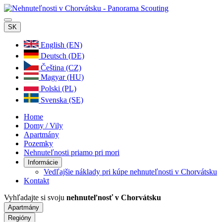
SK
English (EN)
Deutsch (DE)
Čeština (CZ)
Magyar (HU)
Polski (PL)
Svenska (SE)
Home
Domy / Vily
Apartmány
Pozemky
Nehnuteľnosti priamo pri mori
Informácie
Vedľajšie náklady pri kúpe nehnuteľnosti v Chorvátsku
Kontakt
Vyhľadajte si svoju
nehnuteľnosť v Chorvátsku
Apartmány
Regióny