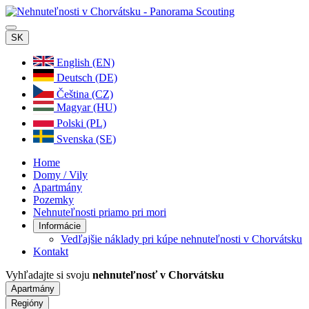
SK
English (EN)
Deutsch (DE)
Čeština (CZ)
Magyar (HU)
Polski (PL)
Svenska (SE)
Home
Domy / Vily
Apartmány
Pozemky
Nehnuteľnosti priamo pri mori
Informácie
Vedľajšie náklady pri kúpe nehnuteľnosti v Chorvátsku
Kontakt
Vyhľadajte si svoju
nehnuteľnosť v Chorvátsku
Apartmány
Regióny