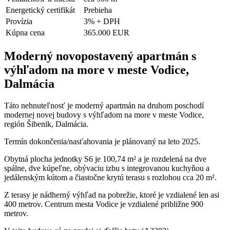
Energetický certifikát
Prebieha
Provízia
3% + DPH
Kúpna cena
365.000 EUR
Moderný novopostavený apartmán s
výhľadom na more v meste Vodice,
Dalmácia
Táto nehnuteľnosť je moderný apartmán na druhom poschodí
modernej novej budovy s výhľadom na more v meste Vodice,
región Šibenik, Dalmácia.
Termín dokončenia/nasťahovania je plánovaný na leto 2025.
Obytná plocha jednotky S6 je 100,74 m² a je rozdelená na dve
spálne, dve kúpeľne, obývaciu izbu s integrovanou kuchyňou a
jedálenským kútom a čiastočne krytú terasu s rozlohou cca 20 m².
Z terasy je nádherný výhľad na pobrežie, ktoré je vzdialené len asi
400 metrov. Centrum mesta Vodice je vzdialené približne 900
metrov.