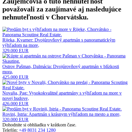
Záujemcovia o túto nehnuteľnosť
považovali za zaujímavé aj nasledujúce
nehnuteľnosti v Chorvátsku
.
Rijeka, Kvarner: Dvojúrovňový apartmán s panoramatickým
výhľadom na more,
329.000 EUR
Ostrov Pašman, Dalmácia: Dvojúrovňový apartmán v blízkosti
mora,
425.000 EUR
Novalja, Pag: Vysokokvalitné apartmány s výhľadom na more v
novej budove,
426.000 EUR
Rovinj, Istria: Apartmán s krásnym výhľadom na mesto a more,
320.000 EUR
Dohodnite si obhliadku v krátkom čase.
Telefón:
+49 8031 234 1280