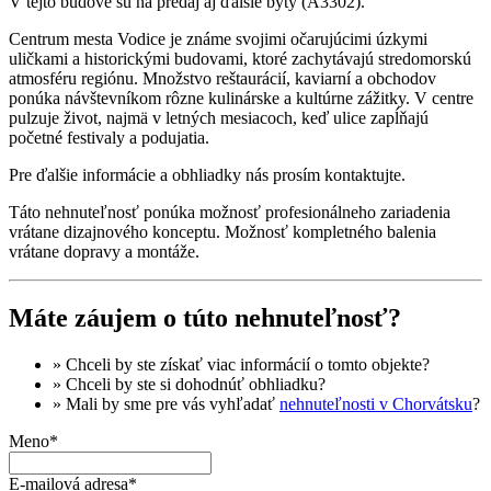
V tejto budove sú na predaj aj ďalšie byty (A3302).
Centrum mesta Vodice je známe svojimi očarujúcimi úzkymi
uličkami a historickými budovami, ktoré zachytávajú stredomorskú
atmosféru regiónu. Množstvo reštaurácií, kaviarní a obchodov
ponúka návštevníkom rôzne kulinárske a kultúrne zážitky. V centre
pulzuje život, najmä v letných mesiacoch, keď ulice zapĺňajú
početné festivaly a podujatia.
Pre ďalšie informácie a obhliadky nás prosím kontaktujte.
Táto nehnuteľnosť ponúka možnosť profesionálneho zariadenia
vrátane dizajnového konceptu. Možnosť kompletného balenia
vrátane dopravy a montáže.
Máte záujem o túto nehnuteľnosť?
» Chceli by ste získať
viac informácií
o tomto objekte?
» Chceli by ste si dohodnúť
obhliadku
?
» Mali by sme pre vás vyhľadať
nehnuteľnosti v Chorvátsku
?
Meno*
E-mailová adresa*