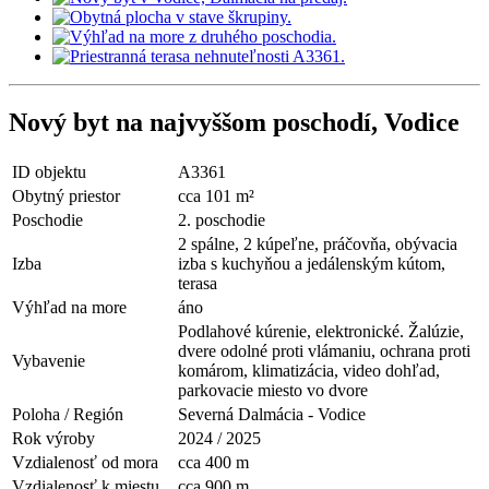
Nový byt na najvyššom poschodí, Vodice
ID objektu
A3361
Obytný priestor
cca 101 m²
Poschodie
2. poschodie
2 spálne, 2 kúpeľne, práčovňa, obývacia
Izba
izba s kuchyňou a jedálenským kútom,
terasa
Výhľad na more
áno
Podlahové kúrenie, elektronické. Žalúzie,
dvere odolné proti vlámaniu, ochrana proti
Vybavenie
komárom, klimatizácia, video dohľad,
parkovacie miesto vo dvore
Poloha / Región
Severná Dalmácia - Vodice
Rok výroby
2024 / 2025
Vzdialenosť od mora
cca 400 m
Vzdialenosť k miestu
cca 900 m