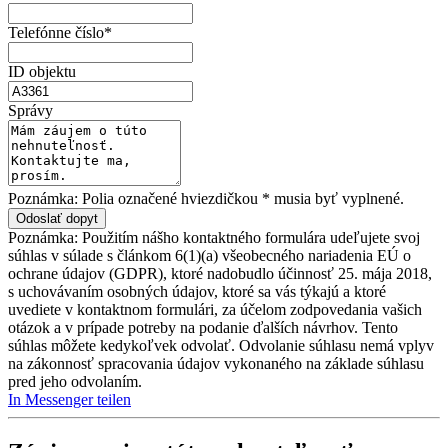
Telefónne číslo*
ID objektu
Správy
Poznámka: Polia označené hviezdičkou * musia byť vyplnené.
Poznámka: Použitím nášho kontaktného formulára udeľujete svoj
súhlas v súlade s článkom 6(1)(a) všeobecného nariadenia EÚ o
ochrane údajov (GDPR), ktoré nadobudlo účinnosť 25. mája 2018,
s uchovávaním osobných údajov, ktoré sa vás týkajú a ktoré
uvediete v kontaktnom formulári, za účelom zodpovedania vašich
otázok a v prípade potreby na podanie ďalších návrhov. Tento
súhlas môžete kedykoľvek odvolať. Odvolanie súhlasu nemá vplyv
na zákonnosť spracovania údajov vykonaného na základe súhlasu
pred jeho odvolaním.
In Messenger teilen