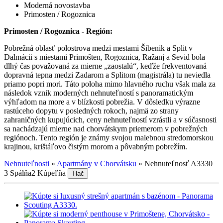
Moderná novostavba
Primosten / Rogoznica
Primosten / Rogoznica - Región:
Pobrežná oblasť polostrova medzi mestami Šibenik a Split v
Dalmácii s miestami Primošten, Rogoznica, Ražanj a Sevid bola
dlhý čas považovaná za mierne „zaostalú“, keďže frekventovaná
dopravná tepna medzi Zadarom a Splitom (magistrála) tu neviedla
priamo popri mori. Táto poloha mimo hlavného ruchu však mala za
následok vznik moderných nehnuteľností s panoramatickým
výhľadom na more a v blízkosti pobrežia. V dôsledku výrazne
rastúceho dopytu v posledných rokoch, najmä zo strany
zahraničných kupujúcich, ceny nehnuteľností vzrástli a v súčasnosti
sa nachádzajú mierne nad chorvátskym priemerom v pobrežných
regiónoch. Tento región je známy svojou malebnou stredomorskou
krajinou, krištáľovo čistým morom a pôvabným pobrežím.
Nehnuteľnosti
»
Apartmány v Chorvátsku
»
Nehnuteľnosť A3330
3 Spálňa
2 Kúpeľňa
Tlač