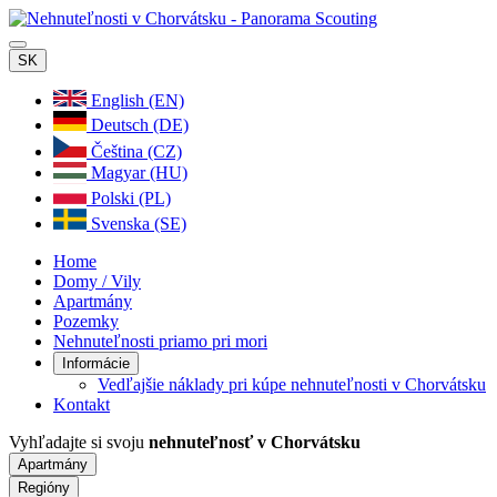
SK
English (EN)
Deutsch (DE)
Čeština (CZ)
Magyar (HU)
Polski (PL)
Svenska (SE)
Home
Domy / Vily
Apartmány
Pozemky
Nehnuteľnosti priamo pri mori
Informácie
Vedľajšie náklady pri kúpe nehnuteľnosti v Chorvátsku
Kontakt
Vyhľadajte si svoju
nehnuteľnosť v Chorvátsku
Apartmány
Regióny