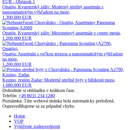
Opatija, Kvarnerský záliv: Moderný strešný apartmán s
panoramatickým výhľadom na more,
1.300.000 EUR
Opatija, Kvarnerský záliv: Mezonetový apartmán v centre mesta,
1.200.000 EUR
Opatija: Apartmán s veľkou terasou a panoramatickým výhľadom
na more,
1.200.000 EUR
Kozino, región Zadar: Moderné strešné byty v blízkosti mora,
1.080.000 EUR
Dohodnite si obhliadku v krátkom čase.
Telefón:
+49 8031 234 1280
Poznámka: Táto webová stránka bola automaticky preložená.
Ospravedlňujeme sa za prípadné chyby.
Home
VOP
Vylúčenie zodpovednosti