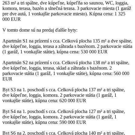
263 m² a tri spálne, dve kúpeľne, kúpeľňa so saunou, WC, loggia,
komora, terasa, bazén a slnečná terasa. 3 parkovacie miesta (1 garáž
pre dve autá, 1 vonkajšie parkovacie miesto). Kúpna cena: 1 325
000 EUR
V tomto dome sú na predaj ďalšie byty:
Apartmán S1 na prízemí s cca. Celková plocha 135 m² a dve spálne,
dve kúpeľne, loggia, terasa a záhrada s bazénom. 2 parkovacie státia
(1 garáž, 1 vonkajšie státie), kúpna cena: 530 000 EUR
Apartmán S2 na prízemí s cca. Celková plocha 138 m² a tri spálne,
dve kúpeľne, loggia, terasa, sklad a záhrada s bazénom. 2
parkovacie státia (1 garáž, 1 vonkajšie státie), kúpna cena: 560 000
EUR
Byt S3 na 1. poschodí s cca. Celková plocha 137 m² a tri spálne,
dve kúpeľne, loggia, komora. 2 parkovacie státia (1 garáž, 1
vonkajšie státie), kúpna cena: 620 000 EUR
Byt S4 na 1. poschodí s cca. Celková plocha 127 m² a tri spálne,
dve kúpeľne, loggia, komora. 2 parkovacie státia (1 garáž, 1
vonkajšie státie), kúpna cena: 590 000 EUR
Byt S6 na 2. poschodí s cca. Celková plocha 140 m² a tri spálne,