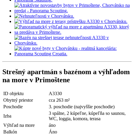
Strešný apartmán s bazénom a výhľadom
na more v Primoštene
ID objektu
A3330
Obytný priestor
cca 263 m²
Poschodie
3. poschodie (najvyššie poschodie)
3 spálne, 2 kúpeľne, kúpeľňa so saunou,
Izba
WC, loggia, komora, terasa
Výhľad na more
áno
Balkón
Áno